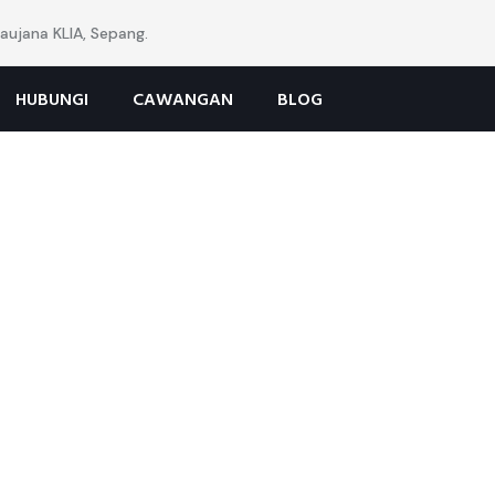
ujana KLIA, Sepang.
HUBUNGI
CAWANGAN
BLOG
r ke Enjin