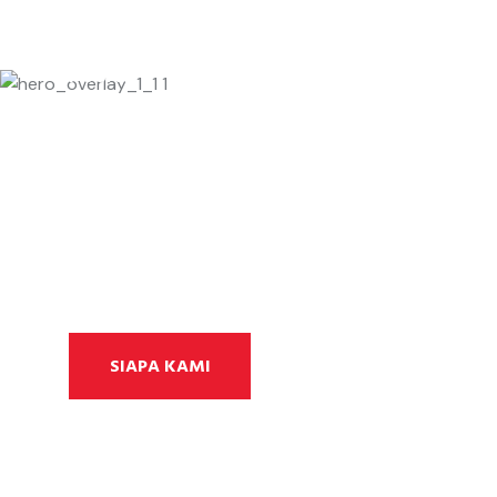
PUSAT
SERVIS
KERETA
Kesihatan Ke
Keutamaan K
SIAPA KAMI